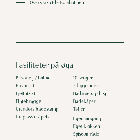
Oversiktsbilde Korsholmen
Fasiliteter på øya
Privat øy / holme
10 senger
Havutsikt
2 bygninger
Fjellutsikt
Badstue og dusj
Flytebrygge
Badekåper
Utendørs badestamp
Tøfler
Uteplass m/ peis
Egen inngang
Eget kjøkken
Spiseområde