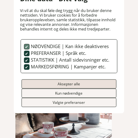
Vi vil at du skal føle deg trygg når du bruker denne
nettsiden. Vi bruker cookies for å forbedre
brukeropplevelsen, samle statistikk, tilpasse innhold
og vise relevante annonser. Informasjonen
behandles internt og deles ikke med tredjeparter.
NØDVENDIGE | Kan ikke deaktiveres
PREFERANSER | Språk etc.
Tenkte lys, fine blomster og god stemning i stuen i
STATISTIKK | Antall sidevisninger etc.
Gamlehuset
MARKEDSFØRING | Kampanjer etc.
Aksepter alle
Kun nødvendige
Valgte preferanser